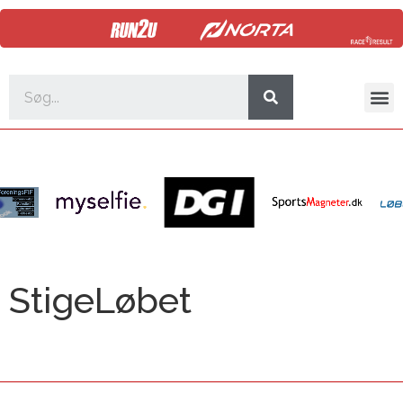
StigeLøbet