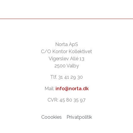
Norta ApS
C/O Kontor Kollektivet
Vigerslev Allé 13
2500 Valby
Tlf. 31 41 29 30
Mail:
info@norta.dk
CVR: 45 80 35 97
Coookies
Privatpolitik