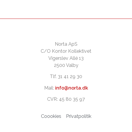
Norta ApS
C/O Kontor Kollektivet
Vigerslev Allé 13
2500 Valby
Tlf. 31 41 29 30
Mail:
info@norta.dk
CVR: 45 80 35 97
Coookies
Privatpolitik