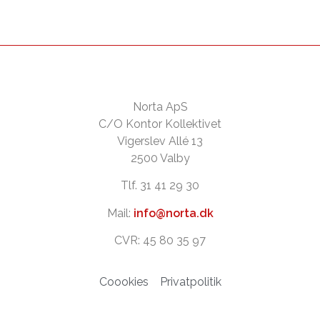
Norta ApS
C/O Kontor Kollektivet
Vigerslev Allé 13
2500 Valby
Tlf. 31 41 29 30
Mail:
info@norta.dk
CVR: 45 80 35 97
Coookies
Privatpolitik