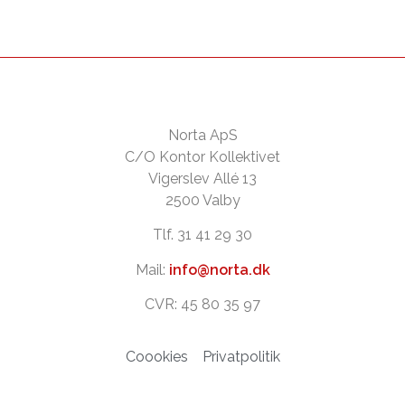
Norta ApS
C/O Kontor Kollektivet
Vigerslev Allé 13
2500 Valby
Tlf. 31 41 29 30
Mail:
info@norta.dk
CVR: 45 80 35 97
Coookies
Privatpolitik