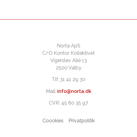
Norta ApS
C/O Kontor Kollektivet
Vigerslev Allé 13
2500 Valby
Tlf. 31 41 29 30
Mail:
info@norta.dk
CVR: 45 80 35 97
Coookies
Privatpolitik