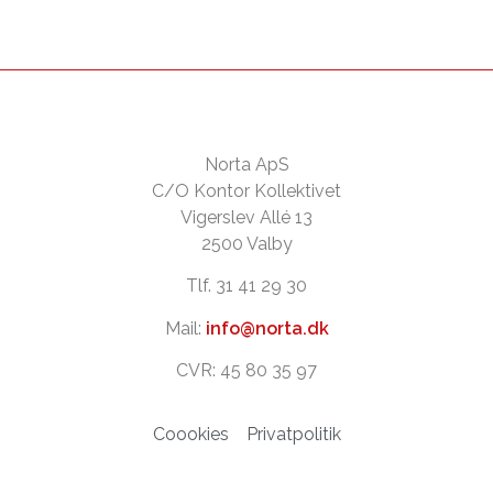
Norta ApS
C/O Kontor Kollektivet
Vigerslev Allé 13
2500 Valby
Tlf. 31 41 29 30
Mail:
info@norta.dk
CVR: 45 80 35 97
Coookies
Privatpolitik