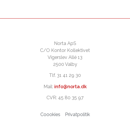
Norta ApS
C/O Kontor Kollektivet
Vigerslev Allé 13
2500 Valby
Tlf. 31 41 29 30
Mail:
info@norta.dk
CVR: 45 80 35 97
Coookies
Privatpolitik