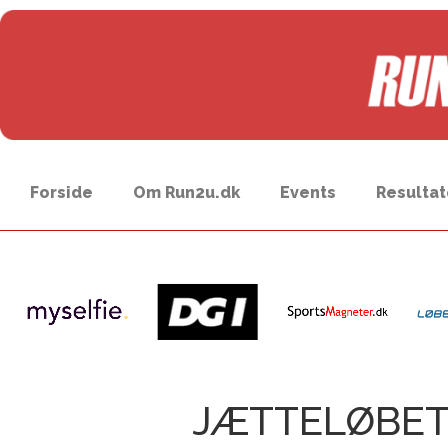
Forside
Om Run2u.dk
Events
Resultat
JÆTTELØBE