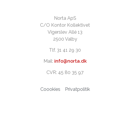
Norta ApS
C/O Kontor Kollektivet
Vigerslev Allé 13
2500 Valby
Tlf. 31 41 29 30
Mail:
info@norta.dk
CVR: 45 80 35 97
Coookies
Privatpolitik