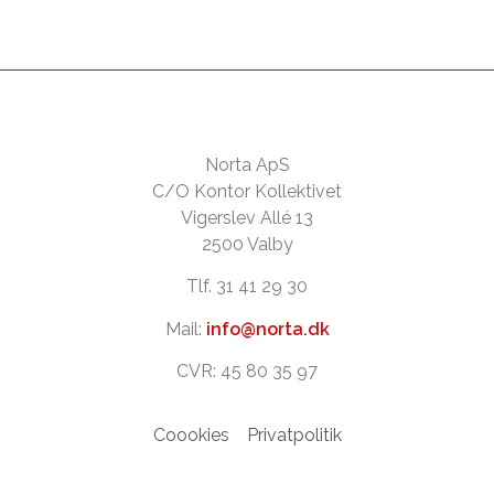
Norta ApS
C/O Kontor Kollektivet
Vigerslev Allé 13
2500 Valby
Tlf. 31 41 29 30
Mail:
info@norta.dk
CVR: 45 80 35 97
Coookies
Privatpolitik