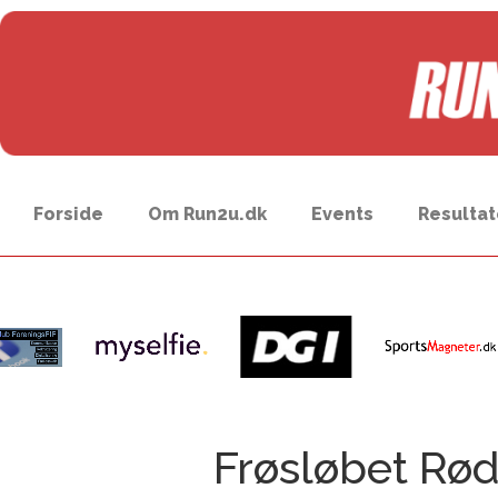
Forside
Om Run2u.dk
Events
Resultat
Frøsløbet Rø