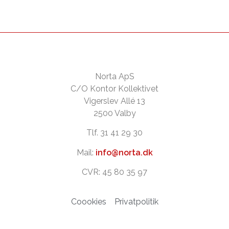
Norta ApS
C/O Kontor Kollektivet
Vigerslev Allé 13
2500 Valby
Tlf. 31 41 29 30
Mail:
info@norta.dk
CVR: 45 80 35 97
Coookies
Privatpolitik