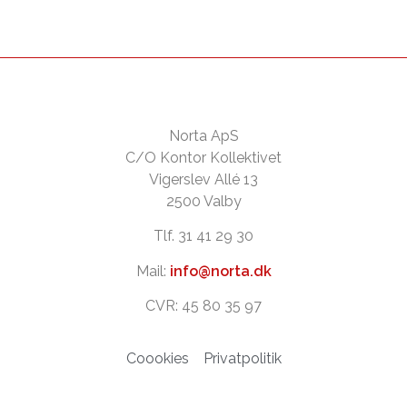
Norta ApS
C/O Kontor Kollektivet
Vigerslev Allé 13
2500 Valby
Tlf. 31 41 29 30
Mail:
info@norta.dk
CVR: 45 80 35 97
Coookies
Privatpolitik