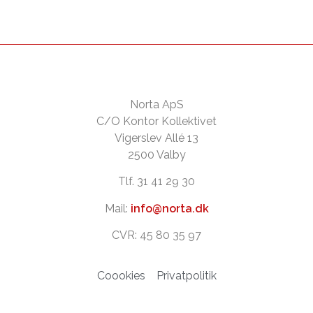
Norta ApS
C/O Kontor Kollektivet
Vigerslev Allé 13
2500 Valby
Tlf. 31 41 29 30
Mail:
info@norta.dk
CVR: 45 80 35 97
Coookies
Privatpolitik