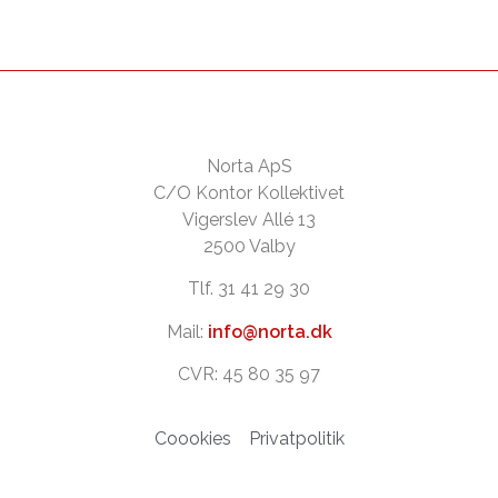
Norta ApS
C/O Kontor Kollektivet
Vigerslev Allé 13
2500 Valby
Tlf. 31 41 29 30
Mail:
info@norta.dk
CVR: 45 80 35 97
Coookies
Privatpolitik