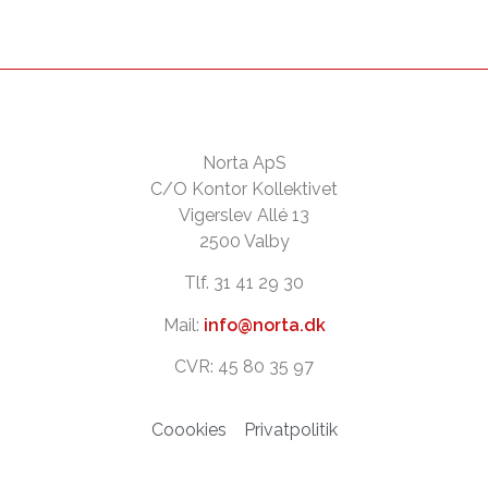
Norta ApS
C/O Kontor Kollektivet
Vigerslev Allé 13
2500 Valby
Tlf. 31 41 29 30
Mail:
info@norta.dk
CVR: 45 80 35 97
Coookies
Privatpolitik