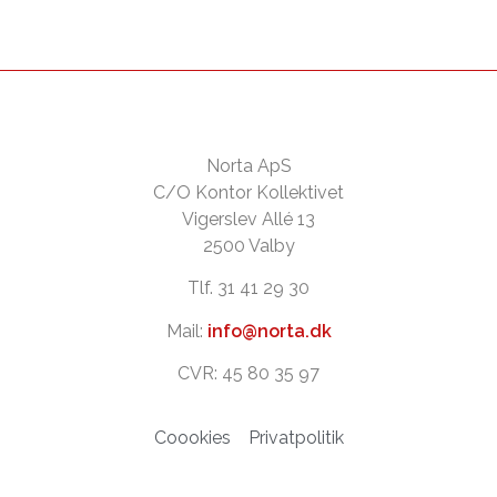
Norta ApS
C/O Kontor Kollektivet
Vigerslev Allé 13
2500 Valby
Tlf. 31 41 29 30
Mail:
info@norta.dk
CVR: 45 80 35 97
Coookies
Privatpolitik