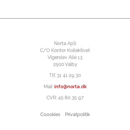
Norta ApS
C/O Kontor Kollektivet
Vigerslev Allé 13
2500 Valby
Tlf. 31 41 29 30
Mail:
info@norta.dk
CVR: 45 80 35 97
Coookies
Privatpolitik